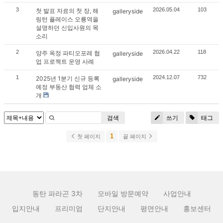
3
2026.05.04
103
첫 발표 자료의 첫 장, 해
galleryside
링턴 플레이스 오룡역을
설명하던 신입사원의 목
소리
2
2026.04.22
118
양주 옥정 파티오포레 협
galleryside
업 프로젝트 운영 사례
1
2024.12.07
732
2025년 1분기 신규 등록
galleryside
예정 부동산 협력 업체 소
개
검색
쓰기
태그
1
첫 페이지
끝 페이지
동탄 파라곤 3차
모바일 방문예약
사업안내
입지안내
프리미엄
단지안내
평면안내
홍보센터