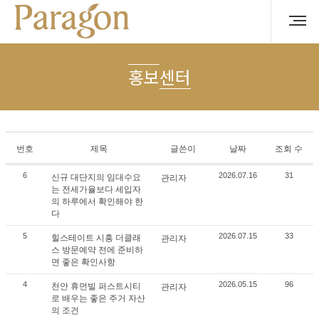
홍보센터
번호
제목
글쓴이
날짜
조회 수
6
2026.07.16
31
신규 대단지의 임대수요
관리자
는 전세가율보다 세입자
의 하루에서 확인해야 한
다
5
2026.07.15
33
힐스테이트 시흥 더클래
관리자
스 방문예약 전에 준비하
면 좋은 확인사항
4
2026.05.15
96
천안 휴먼빌 퍼스트시티
관리자
로 배우는 좋은 주거 자산
의 조건