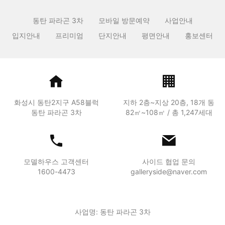
동탄 파라곤 3차
모바일 방문예약
사업안내
입지안내
프리미엄
단지안내
평면안내
홍보센터
화성시 동탄2지구 A58블럭
지하 2층~지상 20층, 18개 동
동탄 파라곤 3차
82㎡~108㎡ / 총 1,247세대
모델하우스 고객센터
사이드 협업 문의
1600-4473
galleryside@naver.com
사업명: 동탄 파라곤 3차