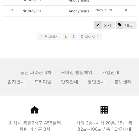
Anonymous
19
2025.09.29
0
No subject
Anonymous
쓰기
태그
1
첫 페이지
2
끝 페이지
동탄 파라곤 3차
모바일 방문예약
사업안내
입지안내
프리미엄
단지안내
평면안내
홍보센터
화성시 동탄2지구 A58블럭
지하 2층~지상 20층, 18개 동
동탄 파라곤 3차
82㎡~108㎡ / 총 1,247세대