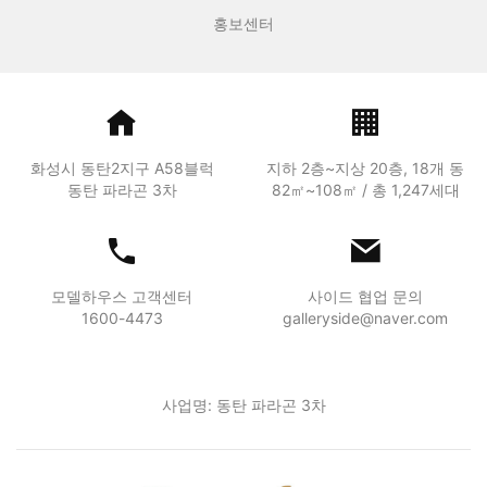
홍보센터
화성시 동탄2지구 A58블럭
지하 2층~지상 20층, 18개 동
동탄 파라곤 3차
82㎡~108㎡ / 총 1,247세대
모델하우스 고객센터
사이드 협업 문의
1600-4473
galleryside@naver.com
사업명: 동탄 파라곤 3차