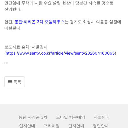
민간임대 주택에 대한 수요 쏠림 현상이 당분간 지속될 것으로
전망했다.
한편,
동탄 파라곤 3차 모델하우스
는 경기도 화성시 여울동 일원에
마련된다.
보도자료 출처: 서울경제
(
https://www.sentv.co.kr/article/view/sentv202604160065
)
목록
동탄 파라곤 3차
모바일 방문예약
사업안내
입지안내
프리미엄
단지안내
평면안내