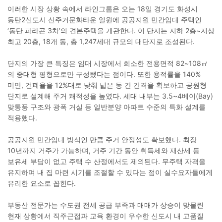
이러한 시장 상황 속에서 라인그룹은 오는 18일 경기도 화성시
동탄2신도시 신주거문화타운 일원에 공공지원 민간임대 주택인
‘동탄 파라곤 3차’의 견본주택을 개관한다. 이 단지는 지하 2층~지상
최고 20층, 18개 동, 총 1,247세대 규모의 대단지로 조성된다.
단지의 가장 큰 특징은 임대 시장에서 희소한 전용면적 82~108㎡
의 중대형 평형으로만 구성됐다는 점이다. 또한 용적률을 140%
미만, 건폐율을 12%대로 낮춰 넓은 동 간 간격을 확보하고 공원형
단지로 설계해 주거 쾌적성을 높였다. 세대 내부는 3.5~4베이(Bay)
맞통풍 구조와 광폭 거실 등 일반분양 아파트 수준의 특화 설계를
적용했다.
공공지원 민간임대 방식인 만큼 주거 안정성도 확보했다. 최장
10년까지 거주가 가능하며, 거주 기간 동안 취득세와 재산세 등
보유세 부담이 없고 주택 수 산정에서도 제외된다. 무주택 자격을
유지하며 내 집 마련 시기를 조절할 수 있다는 점이 실수요자들에게
유리한 요소로 꼽힌다.
부동산 전문가는 수도권 전세 공급 부족과 매매가 상승이 맞물린
현재 상황에서 직주근접과 교육 환경이 우수한 신도시 내 고품질